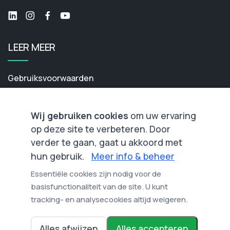
LEER MEER
Gebruiksvoorwaarden
Privacybeleid
Cookiebeleid
Wij gebruiken cookies
om uw ervaring
op deze site te verbeteren. Door
Contact ons
verder te gaan, gaat u akkoord met
hun gebruik.
Meer info & beheer
NIEUWSBRIEF
Essentiële cookies zijn nodig voor de
basisfunctionaliteit van de site. U kunt
Abonneer op onze nieuwsbrief voor nieuws en updates.
tracking- en analysecookies altijd weigeren.
E-mailadres
Alles afwijzen
Alles accepteren