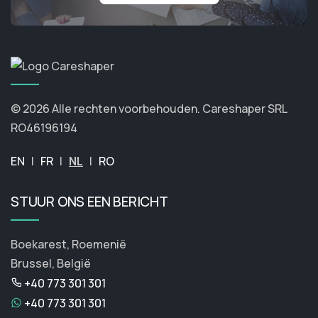
© 2026 Alle rechten voorbehouden.
Careshaper SRL
RO46196194
EN
|
FR
|
NL
|
RO
STUUR ONS EEN BERICHT
Boekarest, Roemenië
Brussel, België
+40 773 301 301
+40 773 301 301