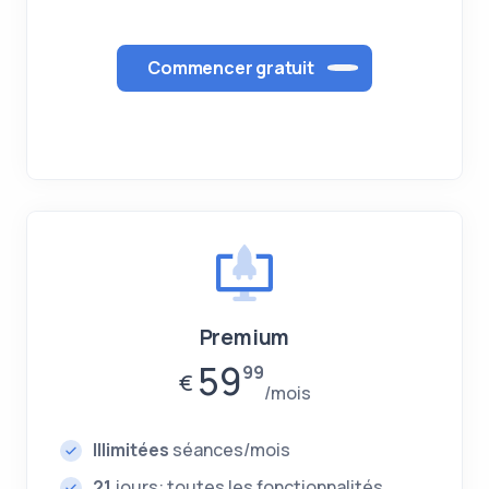
Commencer gratuit
Premium
59
99
€
mois
Illimitées
séances/mois
21
jours: toutes les fonctionnalités