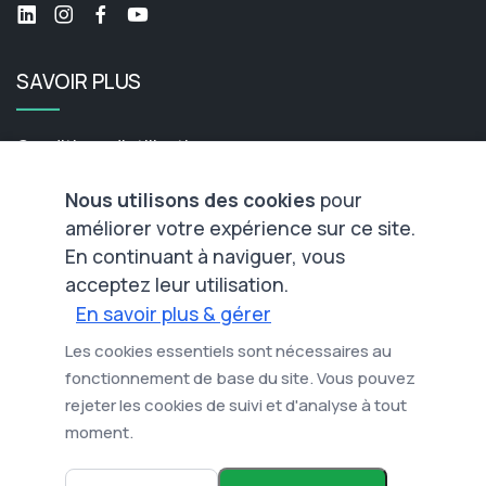
SAVOIR PLUS
Conditions d'utilisation
Politique de confidentialité
Nous utilisons des cookies
pour
Politique de cookies
améliorer votre expérience sur ce site.
En continuant à naviguer, vous
Contactez-nous
acceptez leur utilisation.
En savoir plus & gérer
NOTRE NEWSLETTER
Les cookies essentiels sont nécessaires au
fonctionnement de base du site. Vous pouvez
Abonnez-vous à notre newsletter pour recevoir des
rejeter les cookies de suivi et d'analyse à tout
nouvelles et des mises à jour.
moment.
Adresse e-mail